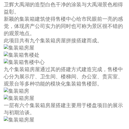
卫辉大禹湖的造型白色干净的涂装与大禹湖景色相得
益彰。
新颖的集装箱建筑使得售楼中心给市民眼前一亮的感
觉，体现房产公司实力的同时也可称为景区很不错的
的观景地点。
此项目共有九个集装箱房屋拼接搭建而成。
九个集装箱房屋通过其的搭建方式建造完成，售楼中
心分为展示厅、卫生间、楼梯间、办公室、贵宾室、
观景台等多种功能的模块化集装箱售楼部。
一层有六个集装箱房屋搭建主要用于楼盘项目的展示
与初期洽谈。