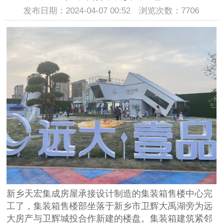
发布日期：2024-04-07 00:52 浏览次数：
7706
新乡天宏集成房屋承接设计制造的集装箱售楼中心完
工了，集装箱售楼部坐落于新乡市卫辉大禹湖旁为远
大房产与卫辉城投合作新建的楼盘。集装箱建筑紧邻